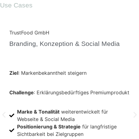
Use Cases
TrustFood GmbH
fre
Branding, Konzeption & Social Media
Opt
Inh
Ziel
: Markenbekanntheit steigern
Ziel
Challenge
: Erklärungsbedürftiges Premiumprodukt
Cha
Marke & Tonalität
weiterentwickelt für
unt
Webseite & Social Media
Positionierung & Strategie
für langfristige
Sichtbarkeit bei Zielgruppen